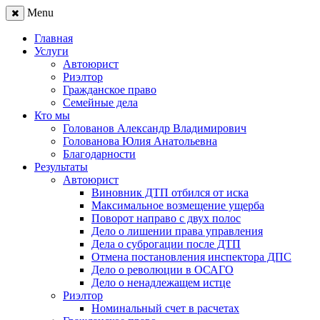
Menu
Главная
Услуги
Автоюрист
Риэлтор
Гражданское право
Семейные дела
Кто мы
Голованов Александр Владимирович
Голованова Юлия Анатольевна
Благодарности
Результаты
Автоюрист
Виновник ДТП отбился от иска
Максимальное возмещение ущерба
Поворот направо с двух полос
Дело о лишении права управления
Дела о суброгации после ДТП
Отмена постановления инспектора ДПС
Дело о революции в ОСАГО
Дело о ненадлежащем истце
Риэлтор
Номинальный счет в расчетах