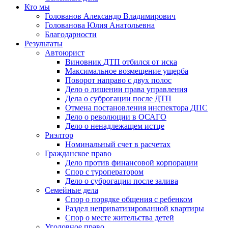
Кто мы
Голованов Александр Владимирович
Голованова Юлия Анатольевна
Благодарности
Результаты
Автоюрист
Виновник ДТП отбился от иска
Максимальное возмещение ущерба
Поворот направо с двух полос
Дело о лишении права управления
Дела о суброгации после ДТП
Отмена постановления инспектора ДПС
Дело о революции в ОСАГО
Дело о ненадлежащем истце
Риэлтор
Номинальный счет в расчетах
Гражданское право
Дело против финансовой корпорации
Спор с туроператором
Дело о суброгации после залива
Семейные дела
Спор о порядке общения с ребенком
Раздел неприватизированной квартиры
Спор о месте жительства детей
Уголовное право