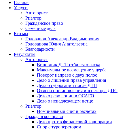
Главная
Услуги
Автоюрист
Риэлтор
Гражданское право
Семейные дела
Кто мы
Голованов Александр Владимирович
Голованова Юлия Анатольевна
Благодарности
Результаты
Автоюрист
Виновник ДТП отбился от иска
Максимальное возмещение ущерба
Поворот направо с двух полос
Дело о лишении права управления
Дела о суброгации после ДТП
Отмена постановления инспектора ДПС
Дело о революции в ОСАГО
Дело о ненадлежащем истце
Риэлтор
Номинальный счет в расчетах
Гражданское право
Дело против финансовой корпорации
Спор с туроператором