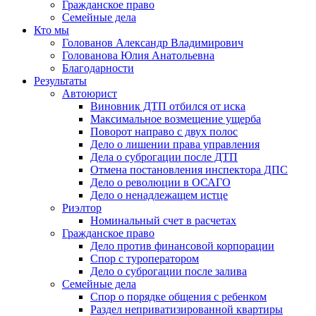
Гражданское право
Семейные дела
Кто мы
Голованов Александр Владимирович
Голованова Юлия Анатольевна
Благодарности
Результаты
Автоюрист
Виновник ДТП отбился от иска
Максимальное возмещение ущерба
Поворот направо с двух полос
Дело о лишении права управления
Дела о суброгации после ДТП
Отмена постановления инспектора ДПС
Дело о революции в ОСАГО
Дело о ненадлежащем истце
Риэлтор
Номинальный счет в расчетах
Гражданское право
Дело против финансовой корпорации
Спор с туроператором
Дело о суброгации после залива
Семейные дела
Спор о порядке общения с ребенком
Раздел неприватизированной квартиры