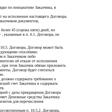
ядке по инициативе Заказчика, в
ют на исполнение настоящего Договора.
аказчиком документов,
более 45 (сорока пяти) дней, но
 указанные в п. 6.1. Договора, не
 10.5. Договора, Договор может быть
следующими способами:
м и Заказчиком либо
лнителю об отказе от исполнения
, при этом Заказчик обязан приложить
нты. Договор будет считаться
лю.
а должно содержать требование о
ский счет Заказчика и содержать
тв.
х дней с даты прекращения Договора
ляет Денежные средства Заказчику
изитов для перечисления
дусмотренным п. 10.5.2. Договора,