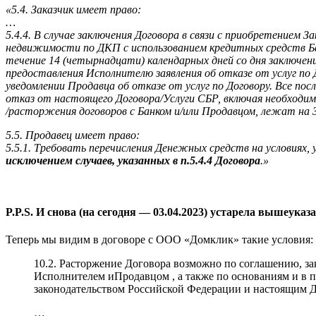
«5.4. Заказчик имеет право:
…
5.4.4. В случае заключения Договора в связи с приобретением 
недвижимости по ДКП с использованием кредитных средств Ба
течение 14 (четырнадцати) календарных дней со дня заключен
предоставления Исполнителю заявления об отказе от услуг по 
уведомлении Продавца об отказе от услуг по Договору. Все по
отказ от настоящего Договора/Услуги СБР, включая необходи
/расторжения договоров с Банком и/или Продавцом, лежат на З
5.5. Продавец имеет право:
5.5.1. Требовать перечисления Денежных средств на условиях, 
исключением случаев, указанных в п.5.4.4 Договора
.»
P.P.S. И снова (на сегодня — 03.04.2023) устарела вышеука
Теперь мы видим в договоре с ООО «Домклик» такие условия:
10.2. Расторжение Договора возможно по соглашению, з
Исполнителем иПродавцом , а также по основаниям и в 
законодательством Российской Федерации и настоящим 
…