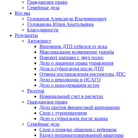
Гражданское право
Семейные дела
Кто мы
Голованов Александр Владимирович
Голованова Юлия Анатольевна
Благодарности
Результаты
Автоюрист
Виновник ДТП отбился от иска
Максимальное возмещение ущерба
Поворот направо с двух полос
Дело о лишении права управления
Дела о суброгации после ДТП
Отмена постановления инспектора ДПС
Дело о революции в ОСАГО
Дело о ненадлежащем истце
Риэлтор
Номинальный счет в расчетах
Гражданское право
Дело против финансовой корпорации
Спор с туроператором
Дело о суброгации после залива
Семейные дела
Спор о порядке общения с ребенком
Раздел неприватизированной квартиры