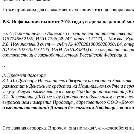
Ниже приводим для ознакомления условия этого договора оказа
P.S. Информация выше от 2018 года устарела на данный моме
«2.7. Исполнитель – Общество с ограниченной ответственно
1157746652150, ИНН 7736249247, адрес: 121170, г. Москва, Куту
2.8. Номинальный счет — счёт № 40702810000020000184, от
(ОГРН 1027700132195, ИНН 7707083893) для совершения опер
соответствии с законодательством Российской Федерации.
…
3. Предмет договора
3.1. По Договору Исполнитель обязуется по заданию Заказчика
разместить Денежные средства на Номинальном счёте и переч
услугу. Услуга оказывается в пользу Продавца на основании Д
3.2. Заключение ДКП между Продавцом и Заказчиком с условие
выражением намерения Продавца , адресованного ООО «Домклик
изменять настоящий Договор без согласия Продавца , за иск
Это важная оговорка. Впрочем, она не такая уж «железобетенна