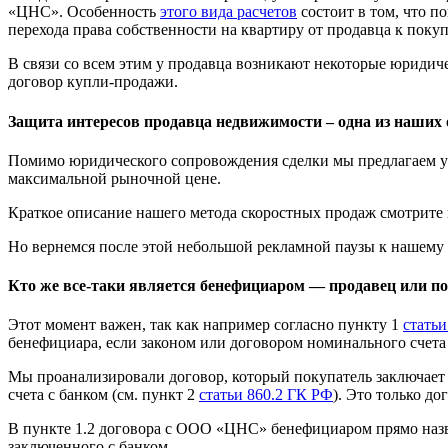
«ЦНС». Особенность
этого вида расчетов
состоит в том, что п
перехода права собственности на квартиру от продавца к пок
В связи со всем этим у продавца возникают некоторые юриди
договор купли-продажи.
Защита интересов продавца недвижимости – одна из наших 
Помимо юридического сопровождения сделки мы предлагаем
максимальной рыночной цене.
Краткое описание нашего метода скоростных продаж смотрите
Но вернемся после этой небольшой рекламной паузы к нашему
Кто же все-таки является бенефициаром — продавец или п
Этот момент важен, так как например согласно пункту 1
статьи
бенефициара, если законом или договором номинального счета
Мы проанализировали договор, который покупатель заключает
счета с банком (см. пункт 2
статьи 860.2 ГК РФ
). Это только д
В пункте 1.2 договора с ООО «ЦНС» бенефициаром прямо назван 
заключенного с банком.