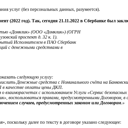
ния услуг (без персональных данных, разумеется).
нт (2022 год). Так, сегодня 21.11.2022 в Сбербанке был зак
стью «Домклик» (ООО «Домклик») (ОГРН
зовский проспект д. 32 к. 1).
крытый Исполнителем в ПАО Сбербанк
аций с денежными средствами в
 оказать следующую услугу:
ислить Денежные средства с Номинального счёта на Банковский
КП в качестве оплаты цены ДКП.
м о взаиморасчетах с использованием Услуги «Сервис безопасны
», воспользоваться правами, предусмотренными Договором, в с
лючением случаев, предусмотренных законом или Договором
.»
я», поскольку далее по тексту в договоре указано следующее: