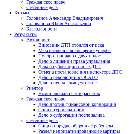
Гражданское право
Семейные дела
Кто мы
Голованов Александр Владимирович
Голованова Юлия Анатольевна
Благодарности
Результаты
Автоюрист
Виновник ДТП отбился от иска
Максимальное возмещение ущерба
Поворот направо с двух полос
Дело о лишении права управления
Дела о суброгации после ДТП
Отмена постановления инспектора ДПС
Дело о революции в ОСАГО
Дело о ненадлежащем истце
Риэлтор
Номинальный счет в расчетах
Гражданское право
Дело против финансовой корпорации
Спор с туроператором
Дело о суброгации после залива
Семейные дела
Спор о порядке общения с ребенком
Раздел неприватизированной квартиры