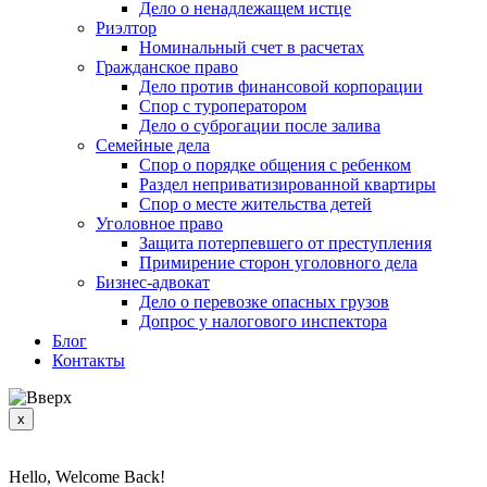
Дело о ненадлежащем истце
Риэлтор
Номинальный счет в расчетах
Гражданское право
Дело против финансовой корпорации
Спор с туроператором
Дело о суброгации после залива
Семейные дела
Спор о порядке общения с ребенком
Раздел неприватизированной квартиры
Спор о месте жительства детей
Уголовное право
Защита потерпевшего от преступления
Примирение сторон уголовного дела
Бизнес-адвокат
Дело о перевозке опасных грузов
Допрос у налогового инспектора
Блог
Контакты
x
Hello, Welcome Back!